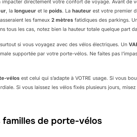
 impacter directement votre confort de voyage. Avant de vo
eur
, la
longueur
et le
poids
. La
hauteur
est votre premier d
passeraient les fameux
2 mètres
fatidiques des parkings. U
tous les cas, notez bien la hauteur totale quelque part da
l, surtout si vous voyagez avec des vélos électriques. Un
VA
imale supportée par votre porte-vélos. Ne faites pas l’impa
te-vélos
est celui qui s’adapte à VOTRE usage. Si vous boug
diale. Si vous laissez les vélos fixés plusieurs jours, misez 
familles de porte-vélos