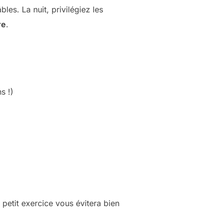
les. La nuit, privilégiez les
re
.
s !)
etit exercice vous évitera bien