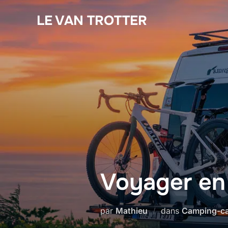
LE VAN TROTTER
Voyager en
par
Mathieu
dans
Camping-ca