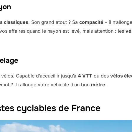
ayon
s classiques
. Son grand atout ? Sa
compacité
– il n’allon
os affaires quand le hayon est levé, mais attention : les
vé
telage
-vélos. Capable d’accueillir jusqu’à
4 VTT
ou des
vélos éle
émol ? Il rallonge votre véhicule d’un bon
mètre
.
istes cyclables de France