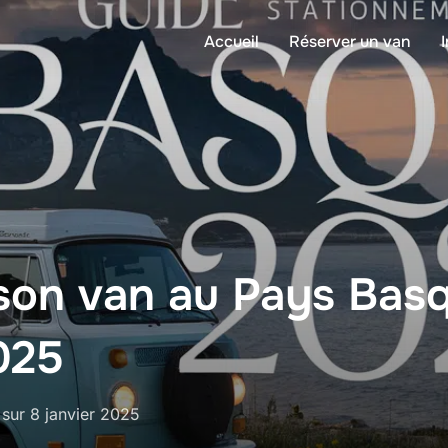
Accueil
Réserver un van
son van au Pays Basq
025
sur
8 janvier 2025